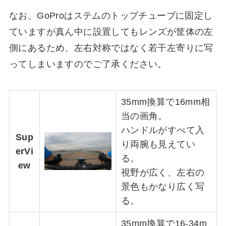
なお、GoProはステムのトップチューブに固定し
ていますが真ん中に設置してもレンズが筐体の左
側にあるため、左右対称ではなく若干左寄りに写
ってしまいますのでご了承ください。
35mm換算で16mm相
当の画角。
ハンドルがすべて入
Sup
り両腕も見えてい
erVi
る。
ew
視野が広く、左右の
景色もかなり広く写
る。
35mm換算で16-34m